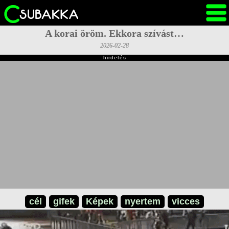
A korai öröm. Ekkora szívást…
2026-02-28
hirdetés
cél
gifek
Képek
nyertem
vicces