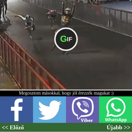
G
IF
Megosztom másokkal, hogy jól érezzék magukat :)
<< Előző
Újabb >>