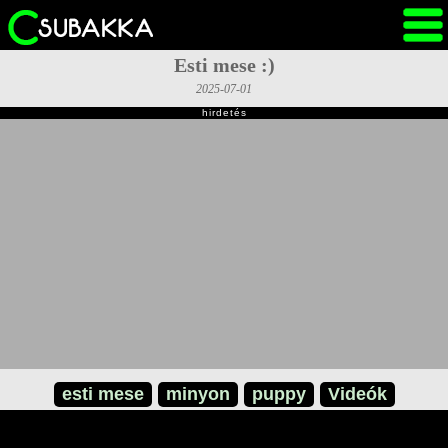
Esti mese :)
2025-07-01
hirdetés
esti mese
minyon
puppy
Videók