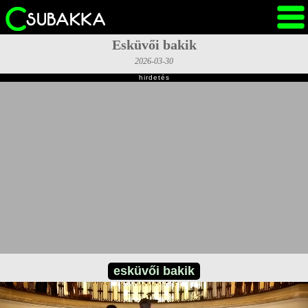
Esküvői bakik
2026-03-30
hirdetés
esküvői bakik