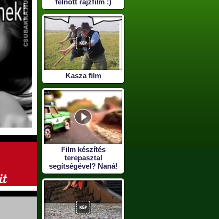
felnőtt rajzfilm :)
Kasza film
Film készítés
terepasztal
segítségével? Naná!