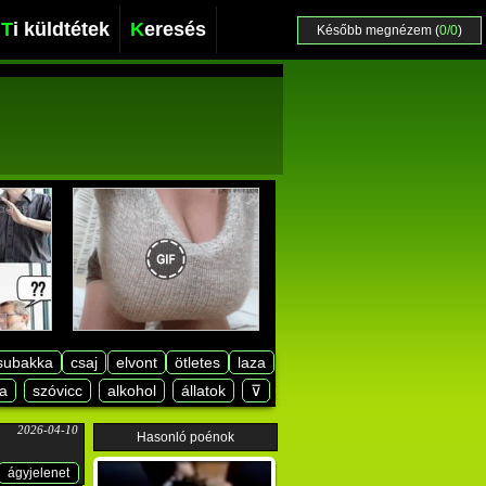
Ti küldtétek
Keresés
Később megnézem (
0/0
)
subakka
csaj
elvont
ötletes
laza
a
szóvicc
alkohol
állatok
⊽
2026-04-10
Hasonló poénok
ágyjelenet