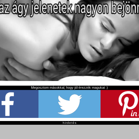
Megosztom másokkal, hogy jól érezzék magukat :)
hirdetés