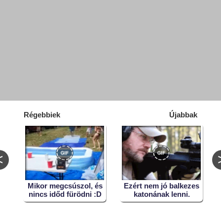
Régebbiek
Újabbak
<
z
Mikor megcsúszol, és
Ezért nem jó balkezes
)
nincs időd fürödni :D
katonának lenni.