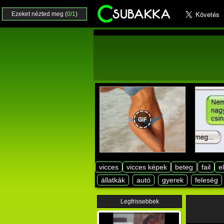
Ezeket nézted meg (
0/1
)
vicces
vicces képek
beteg
fail
e
állatkák
autó
gyerek
feleség
Legfrissebbek