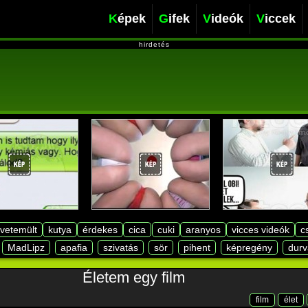
Képek
Gifek
Videók
Viccek
hirdetés
lvetemült
kutya
érdekes
cica
cuki
aranyos
vicces videók
c
MadLipz
apafia
szivatás
sör
pihent
képregény
durv
Életem egy film
film
élet