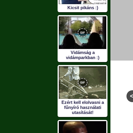
Kicsit pikáns :)
Vidámság a
vidámparkban :)
Ezért kell elolvasni a
fűnyíró használati
m lesz
Nem is tudjuk, kit
Hagyd,most ne... e
utasítását!
dás
sajnáljunk, a kutyát,
kínos mások előtt :
vagy a gazdáját