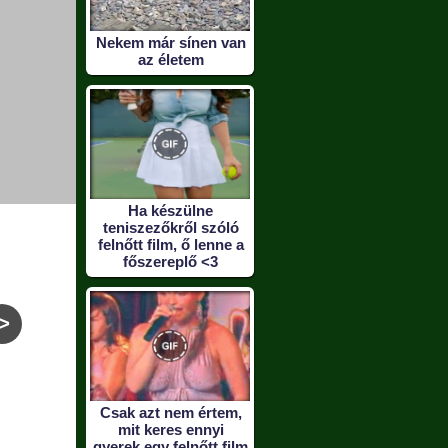
Nekem már sínen van
az életem
Ha készülne
teniszezőkről szóló
felnőtt film, ő lenne a
főszereplő <3
>
Eközben a nyugdíjas
Amikor eldurvul a
T
klubban :)
helyzet - Videó
Csak azt nem értem,
mit keres ennyi
gyerek egy felnőtt film