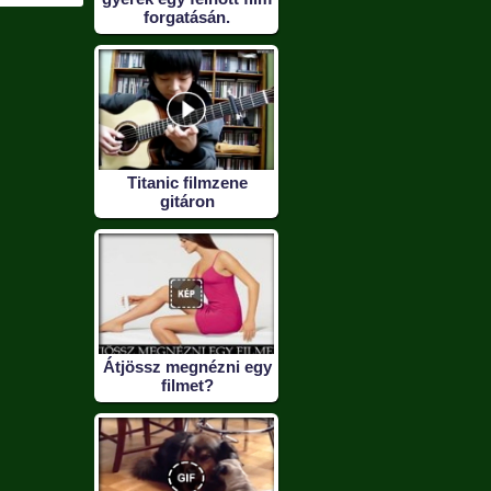
forgatásán.
Titanic filmzene
gitáron
Átjössz megnézni egy
filmet?