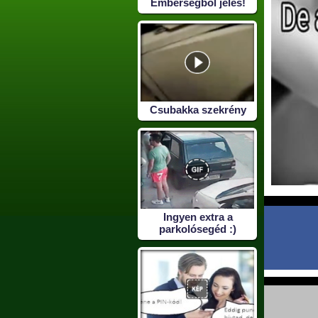
Emberségből jeles!
Csubakka szekrény
Ingyen extra a
parkolósegéd :)