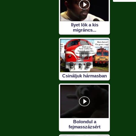
Ilyet lök a kis
migráncs...
Csináljuk hármasban
Bolondul a
fejmasszázsért