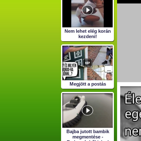
Nem lehet elég korán
kezdeni!
Megjött a postás
Bajba jutott bambik
megmentése -