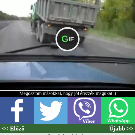
G
IF
Megosztom másokkal, hogy jól érezzék magukat :)
<< Előző
Újabb >>