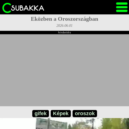
Eközben a Oroszországban
2026-06-01
hirdetés
gifek
Képek
oroszok