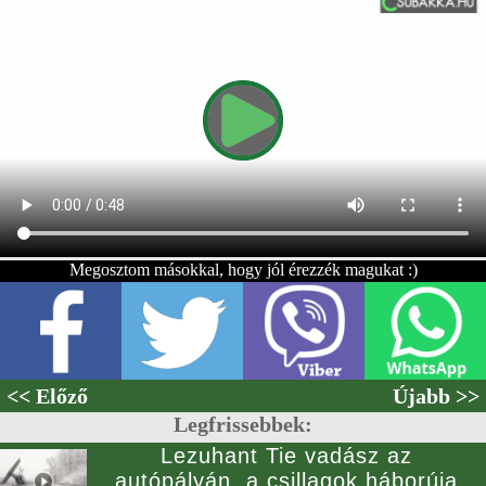
Megosztom másokkal, hogy jól érezzék magukat :)
<< Előző
Újabb >>
Legfrissebbek:
Lezuhant Tie vadász az
autópályán, a csillagok háborúja