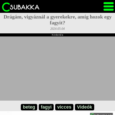
Drágám, vigyáznál a gyerekekre, amíg hozok egy
fagyit?
2024-05-04
hirdetés
beteg
fagyi
vicces
Videók