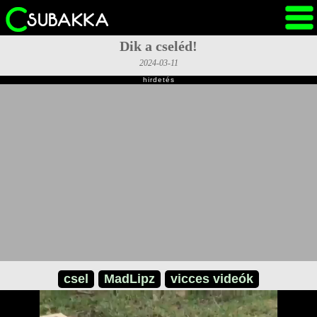
Dik a cseléd!
2024-03-11
hirdetés
csel
MadLipz
vicces videók