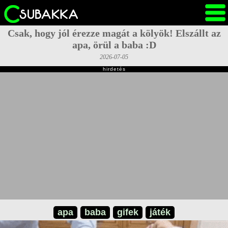
Csak, hogy jól érezze magát a kölyök! Elszállt az
apa, örül a baba :D
2026-07-05
hirdetés
apa
baba
gifek
játék