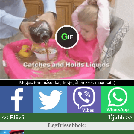
G
IF
Megosztom másokkal, hogy jól érezzék magukat :)
<< Előző
Újabb >>
Legfrissebbek: