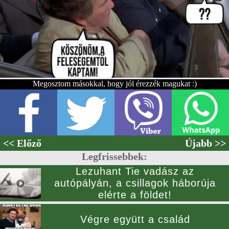
Megosztom másokkal, hogy jól érezzék magukat :)
<< Előző
Újabb >>
Legfrissebbek:
Lezuhant Tie vadász az
autópályán, a csillagok háborúja
elérte a földet!
Végre együtt a család