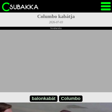
Columbo kabátja
2026-07-03
hirdetés
balonkabát
Columbo