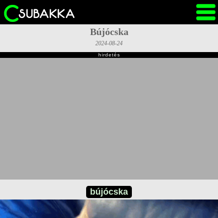
Bújócska
2024-08-24
hirdetés
bújócska