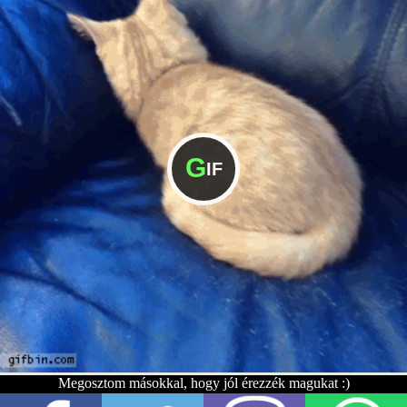
G
IF
Megosztom másokkal, hogy jól érezzék magukat :)