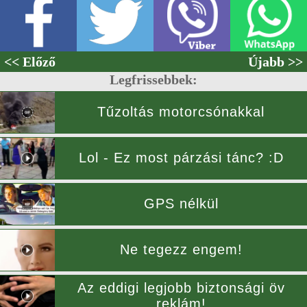
<< Előző
Újabb >>
Legfrissebbek:
Tűzoltás motorcsónakkal
Lol - Ez most párzási tánc? :D
GPS nélkül
Ne tegezz engem!
Az eddigi legjobb biztonsági öv
reklám!