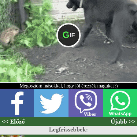
G
IF
Megosztom másokkal, hogy jól érezzék magukat :)
<< Előző
Újabb >>
Legfrissebbek: