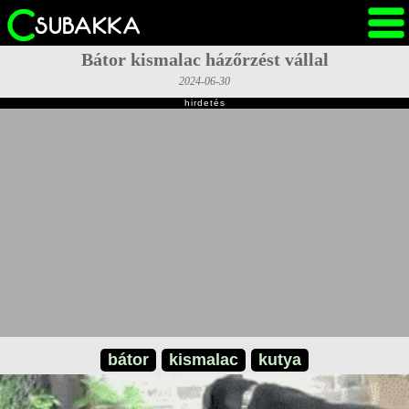
Bátor kismalac házőrzést vállal
2024-06-30
hirdetés
bátor
kismalac
kutya