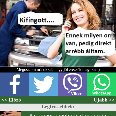
Megosztom másokkal, hogy jól érezzék magukat :)
<< Előző
Újabb >>
Legfrissebbek:
Az eddigi legjobb biztonsági öv