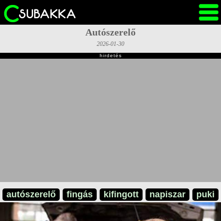
Autószerelő
2026-01-30
hirdetés
autószerelő
fingás
kifingott
napiszar
puki