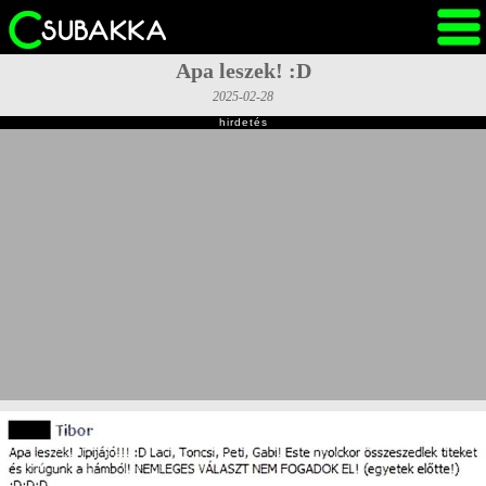
Apa leszek! :D
2025-02-28
hirdetés