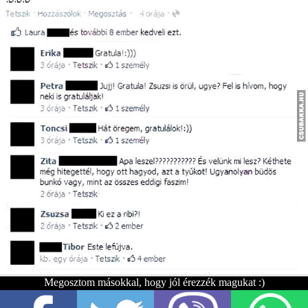
Megosztom másokkal, hogy jól érezzék magukat :)