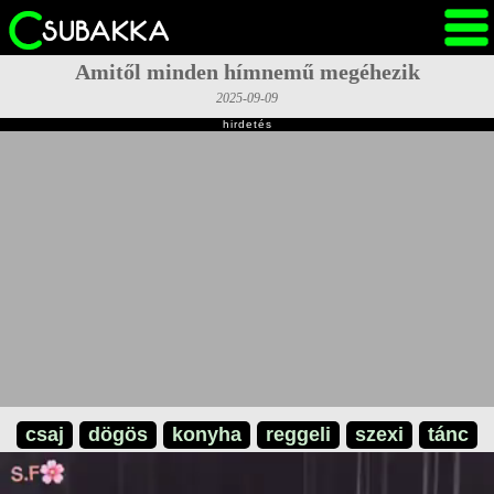
Amitől minden hímnemű megéhezik
2025-09-09
hirdetés
csaj
dögös
konyha
reggeli
szexi
tánc