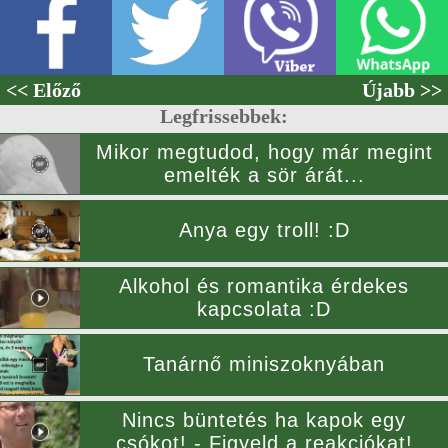
<< Előző
Újabb >>
Legfrissebbek:
Mikor megtudod, hogy már megint
emelték a sör árát...
Anya egy troll! :D
Alkohol és romantika érdekes
kapcsolata :D
Tanárnő miniszoknyában
Nincs büntetés ha kapok egy
csókot! - Figyeld a reakciókat!