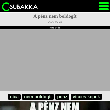
A pénz nem boldogít
2026-06-19
hirdetés
cica
nem boldogít
pénz
vicces képek