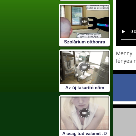
Szolárium otthonra
Mennyi 
fényes 
Az új takarító nőm
A csaj, tud valamit :D