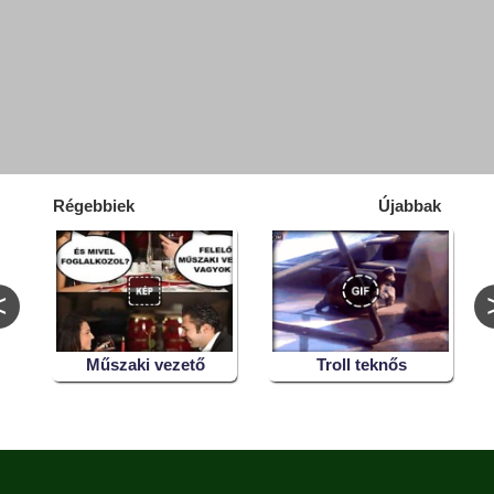
Régebbiek
Újabbak
<
ek
Műszaki vezető
Troll teknős