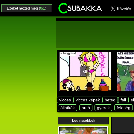
Ezeket nézted meg (
0/1
)
vicces
vicces képek
beteg
fail
e
állatkák
autó
gyerek
feleség
Legfrissebbek