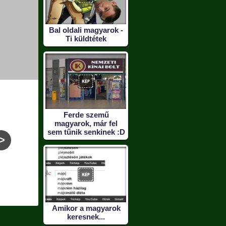
Bal oldali magyarok -
Ti küldtétek
Ferde szemű
magyarok, már fel
sem tűnik senkinek :D
>
Csak egy részeg
Sex nélküli
Azért e
háziasszony :D
párkapcsolat
alacs
súl
Amikor a magyarok
keresnek...