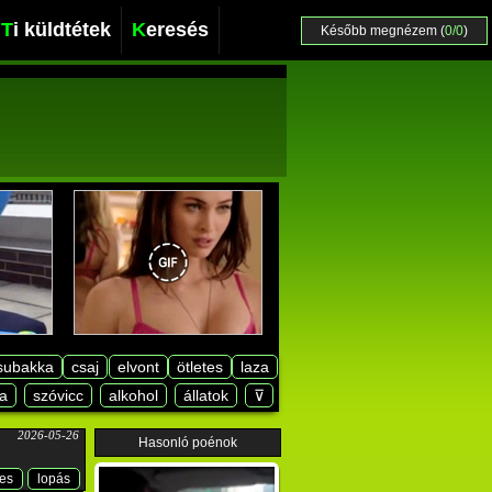
Ti küldtétek
Keresés
Később megnézem (
0/0
)
subakka
csaj
elvont
ötletes
laza
a
szóvicc
alkohol
állatok
⊽
2026-05-26
Hasonló poénok
ces
lopás