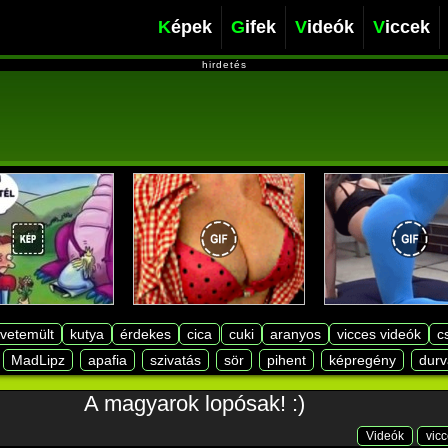
Képek
Gifek
Videók
Viccek
hirdetés
lvetemült
kutya
érdekes
cica
cuki
aranyos
vicces videók
c
MadLipz
apafia
szivatás
sör
pihent
képregény
durv
A magyarok lopósak! :)
Videók
vic