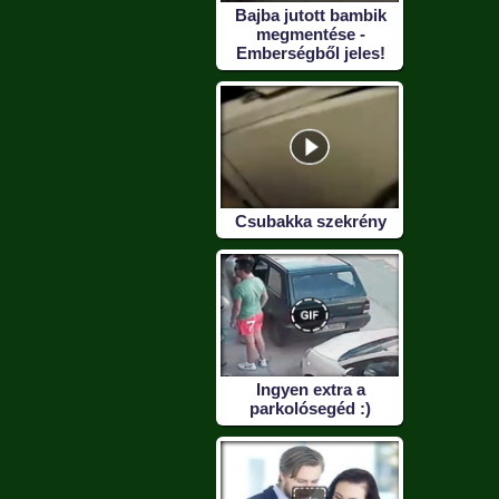
Bajba jutott bambik
megmentése -
Emberségből jeles!
Csubakka szekrény
Ingyen extra a
parkolósegéd :)