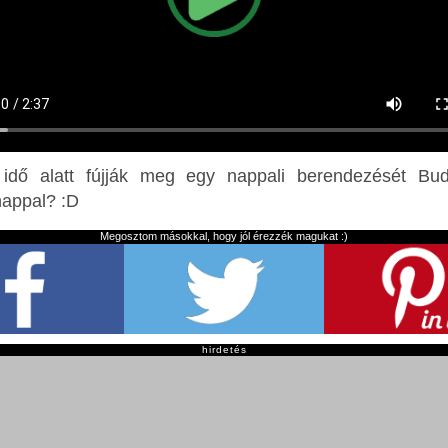
idő alatt fújják meg egy nappali berendezését Bu
nappal? :D
Megosztom másokkal, hogy jól érezzék magukat :)
hirdetés