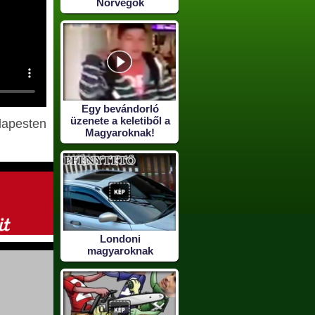
Norvégok
Egy bevándorló
üzenete a keletiből a
dapesten
Magyaroknak!
Londoni
magyaroknak