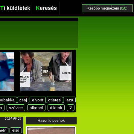
Ti küldtétek
Keresés
Később megnézem (
0/0
)
subakka
csaj
elvont
ötletes
laza
a
szóvicc
alkohol
állatok
⊽
2024-09-23
Hasonló poénok
hely
első