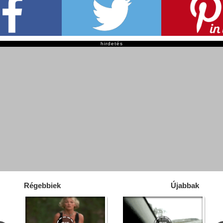
hirdetés
Régebbiek
Újabbak