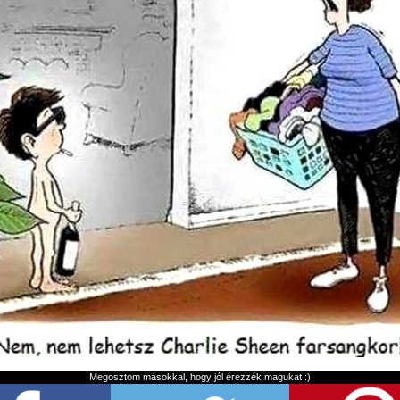
Megosztom másokkal, hogy jól érezzék magukat :)