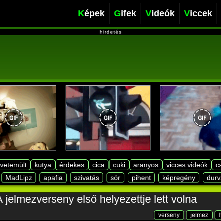
Képek
Gifek
Videók
Viccek
hirdetés
lvetemült
kutya
érdekes
cica
cuki
aranyos
vicces videók
c
MadLipz
apafia
szivatás
sör
pihent
képregény
durv
 jelmezverseny első helyezettje lett volna
verseny
jelmez