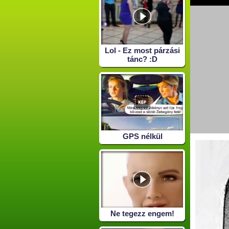
Lol - Ez most párzási
tánc? :D
GPS nélkül
Ne tegezz engem!