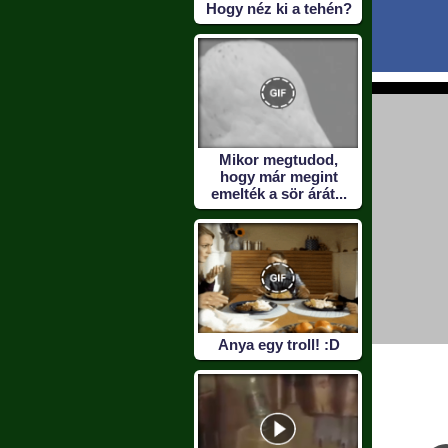
Hogy néz ki a tehén?
Mikor megtudod,
hogy már megint
emelték a sör árát...
Anya egy troll! :D