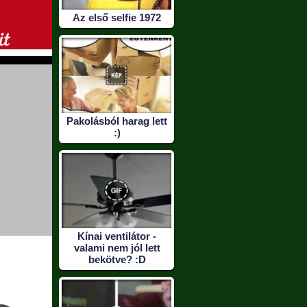
Az első selfie 1972
Pakolásból harag lett
:)
Kínai ventilátor -
valami nem jól lett
bekötve? :D