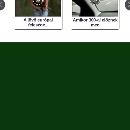
<
A jövő európai
Amikor 300-al előznek
:D
felesége...
meg