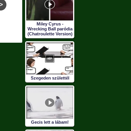
>
Udvarias férfi a
Készülj fel, ma este a
Kert
Miley Cyrus -
Tescóban
füledbe fogom rakni!
Wrecking Ball paródia
(Chatroulette Version)
Szegeden születtél
Gecis lett a lábam!