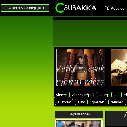
Ezeket nézted meg (
0/1
)
vicces
vicces képek
beteg
fail
e
állatkák
autó
gyerek
feleség
A
Legfrissebbek