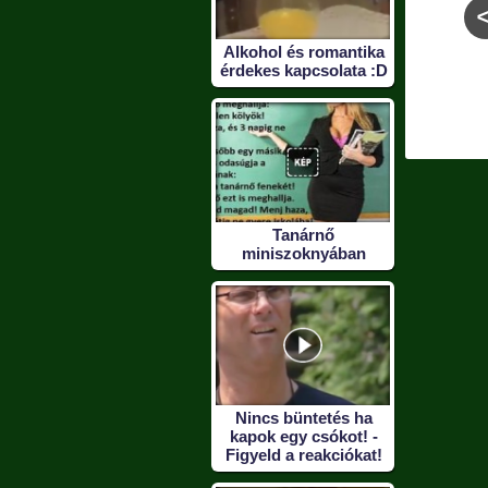
Alkohol és romantika
érdekes kapcsolata :D
ső sétája,
Így kell figyelni, ha
Ezt játszd el, és
uki :)
unalmas az előadás :)
figyeld az arcokat! 
Tanárnő
miniszoknyában
Nincs büntetés ha
kapok egy csókot! -
Figyeld a reakciókat!