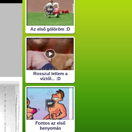
Az első gólöröm :D
Rosszul lettem a
víztől... :D
Fontos az első
benyomás