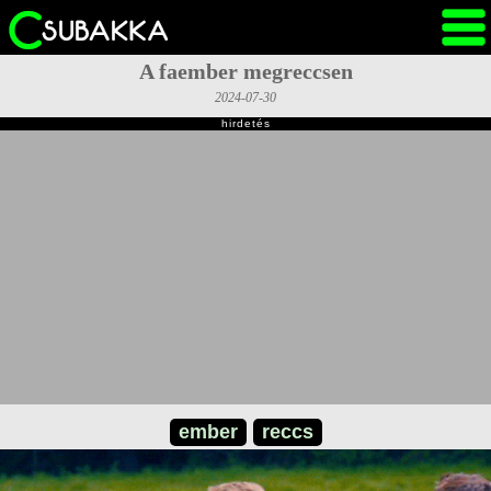
A faember megreccsen
2024-07-30
hirdetés
ember
reccs