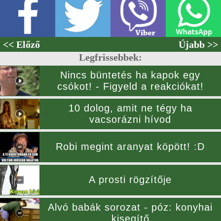
<< Előző
Újabb >>
Legfrissebbek:
Nincs büntetés ha kapok egy
csókot! - Figyeld a reakciókat!
10 dolog, amit ne tégy ha
vacsorázni hívod
Robi megint aranyat köpött! :D
A prosti rögzítője
Alvó babák sorozat - póz: konyhai
kisegítő