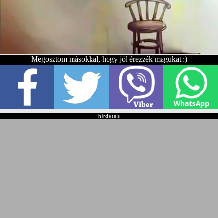
Megosztom másokkal, hogy jól érezzék magukat :)
hirdetés