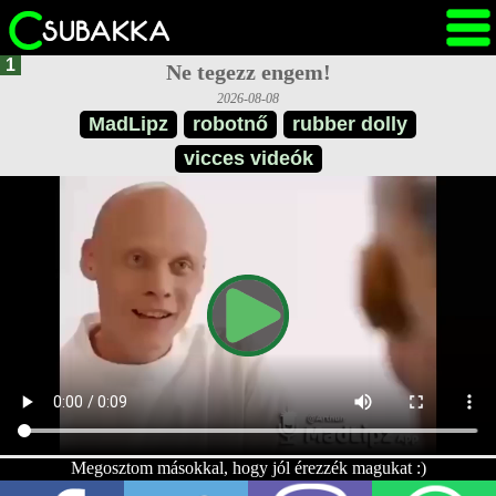
1
Ne tegezz engem!
2026-08-08
MadLipz
robotnő
rubber dolly
vicces videók
Megosztom másokkal, hogy jól érezzék magukat :)