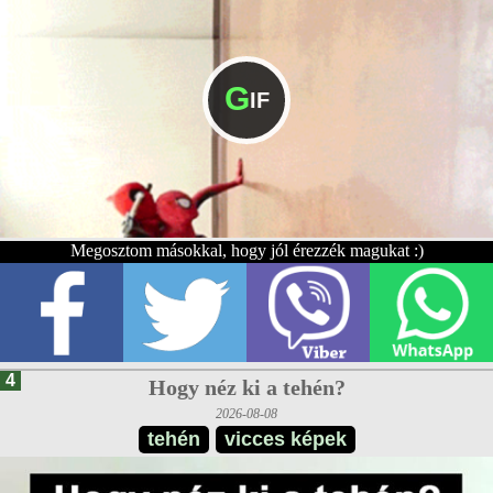
G
IF
Megosztom másokkal, hogy jól érezzék magukat :)
4
Hogy néz ki a tehén?
2026-08-08
tehén
vicces képek