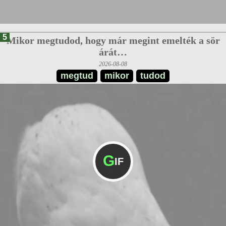
5
Mikor megtudod, hogy már megint emelték a sör
árát…
2026-08-08
megtud
mikor
tudod
G
IF