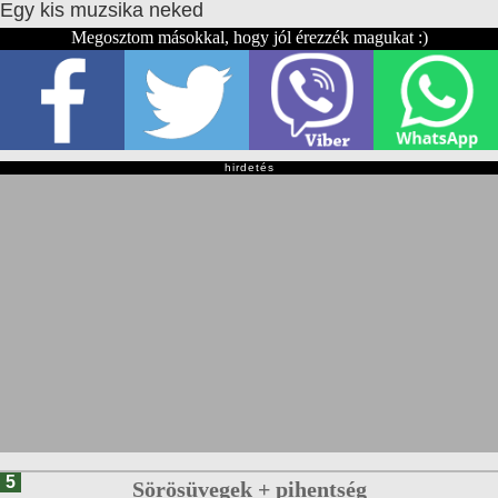
Egy kis muzsika neked
Megosztom másokkal, hogy jól érezzék magukat :)
hirdetés
5
Sörösüvegek + pihentség