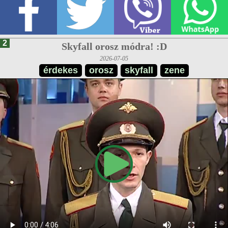
2
Skyfall orosz módra! :D
2026-07-05
érdekes
orosz
skyfall
zene