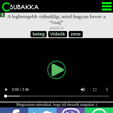
1
A legbetegebb videoklip, nézd hogyan kever a
“csaj”
2026-07-15
beteg
Videók
zene
Megosztom másokkal, hogy jól érezzék magukat :)