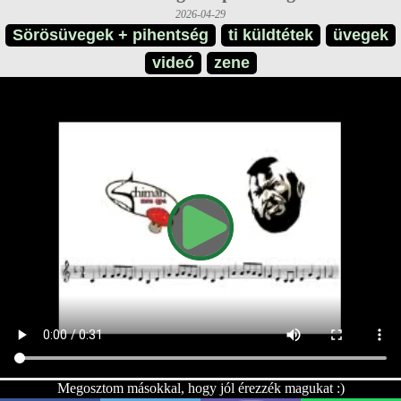
2026-04-29
Sörösüvegek + pihentség
ti küldtétek
üvegek
videó
zene
Megosztom másokkal, hogy jól érezzék magukat :)