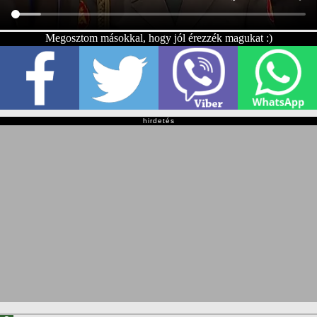
Megosztom másokkal, hogy jól érezzék magukat :)
hirdetés