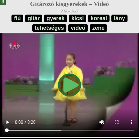
3
Gitározó kisgyerekek – Videó
2026-05-25
fiú
gitár
gyerek
kicsi
koreai
lány
tehetséges
videó
zene