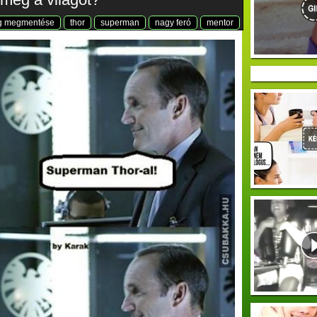
ág megmentése
thor
superman
nagy feró
mentor