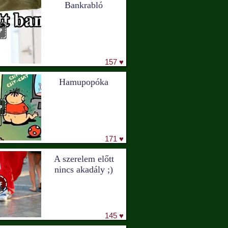
Bankrabló
157 ♥
Hamupopóka
171 ♥
A szerelem előtt
nincs akadály ;)
145 ♥