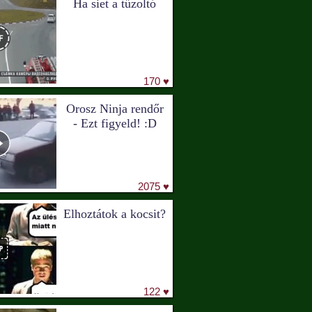
Ha siet a tűzoltó
170 ♥
Orosz Ninja rendőr
- Ezt figyeld! :D
2075 ♥
Elhoztátok a kocsit?
122 ♥