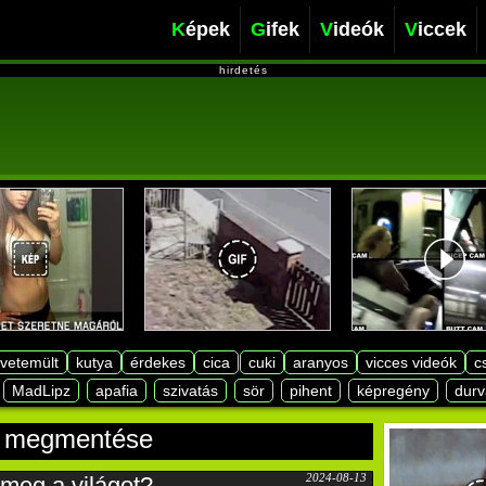
Képek
Gifek
Videók
Viccek
hirdetés
lvetemült
kutya
érdekes
cica
cuki
aranyos
vicces videók
c
MadLipz
apafia
szivatás
sör
pihent
képregény
durv
ág megmentése
2024-08-13
 meg a világot?