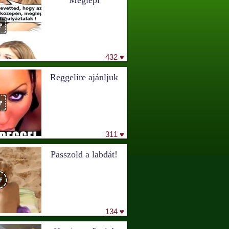
Meglepi
432 ♥
Reggelire ajánljuk
311 ♥
Passzold a labdát!
134 ♥