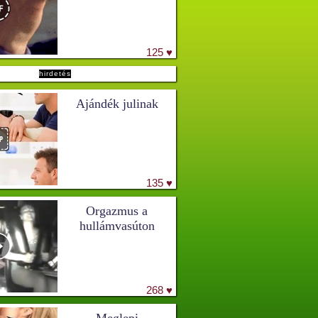
125 ♥
hirdetés
Ajándék julinak
135 ♥
Orgazmus a
hullámvasúton
268 ♥