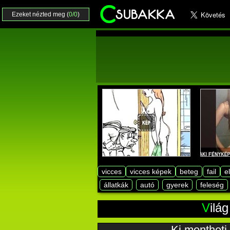
Ezeket nézted meg (
0/0
)
vicces
vicces képek
beteg
fail
e
állatkák
autó
gyerek
feleség
vil
Ki mentheti