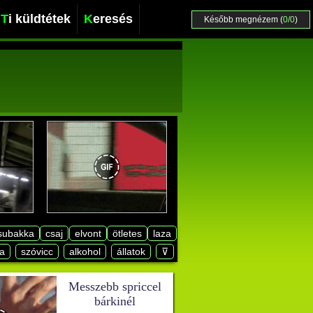
Ti küldtétek
Keresés
Később megnézem (
0/0
)
subakka
csaj
elvont
ötletes
laza
a
szóvicc
alkohol
állatok
⊽
Messzebb spriccel
bárkinél