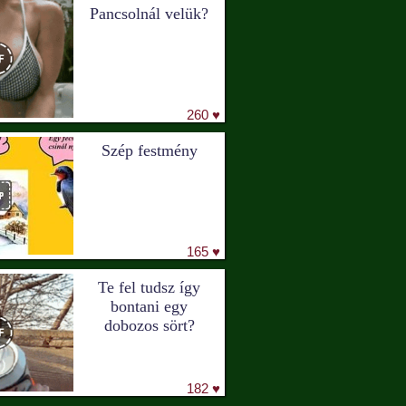
Pancsolnál velük?
260 ♥
Szép festmény
165 ♥
Te fel tudsz így
bontani egy
dobozos sört?
182 ♥