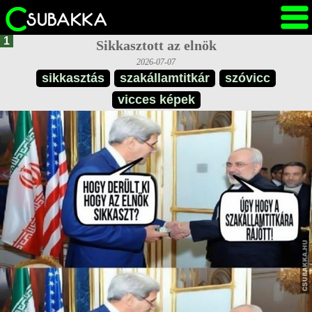
1
Sikkasztott az elnök
2026-07-07
sikkasztás
szakállamtitkár
szóvicc
vicces képek