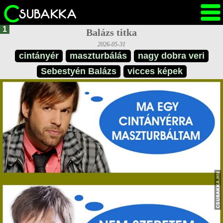
1
Balázs titka
2026-05-31
cintányér
maszturbálás
nagy dobra veri
Sebestyén Balázs
vicces képek