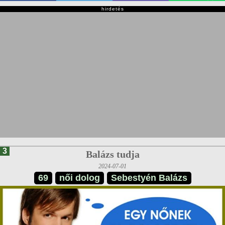
hirdetés
3
Balázs tudja
2024-07-01
69
női dolog
Sebestyén Balázs