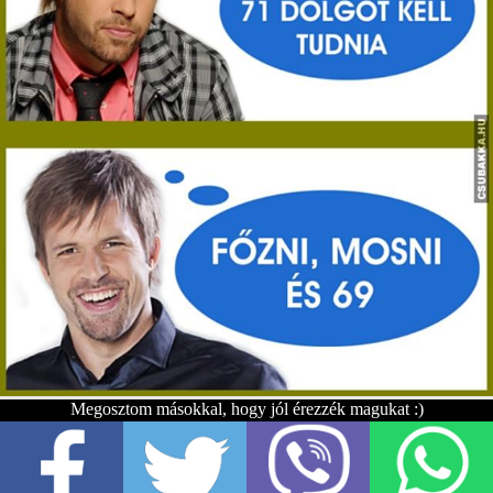
Megosztom másokkal, hogy jól érezzék magukat :)