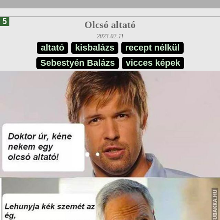
5
Olcsó altató
2023-02-11
altató
kisbalázs
recept nélkül
Sebestyén Balázs
vicces képek