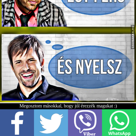
Megosztom másokkal, hogy jól érezzék magukat :)