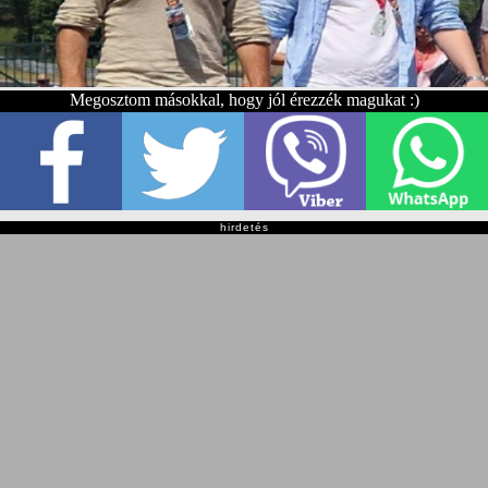
Megosztom másokkal, hogy jól érezzék magukat :)
hirdetés