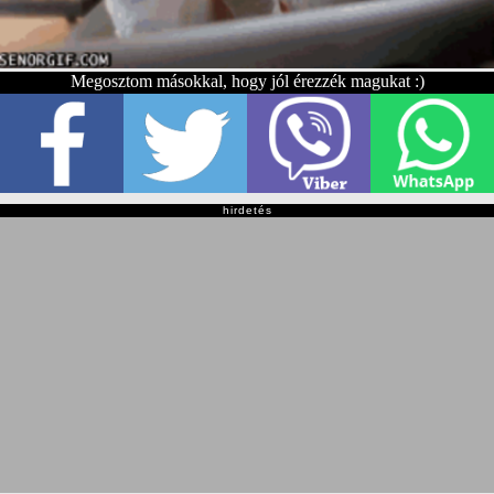
Megosztom másokkal, hogy jól érezzék magukat :)
hirdetés