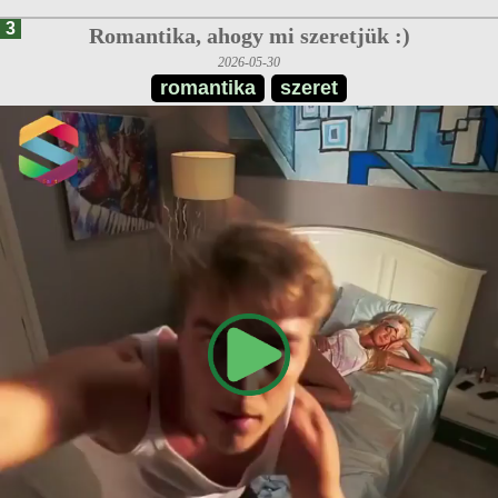
3
Romantika, ahogy mi szeretjük :)
2026-05-30
romantika
szeret