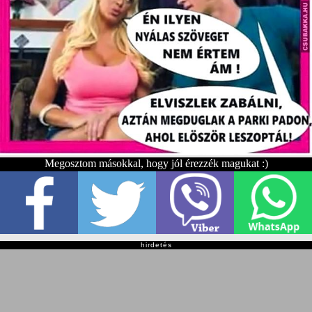
Megosztom másokkal, hogy jól érezzék magukat :)
hirdetés