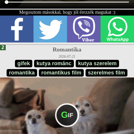
Megosztom másokkal, hogy jól érezzék magukat :)
2
Romantika
2026-07-21
gifek
kutya románc
kutya szerelem
romantika
romantikus film
szerelmes film
G
IF