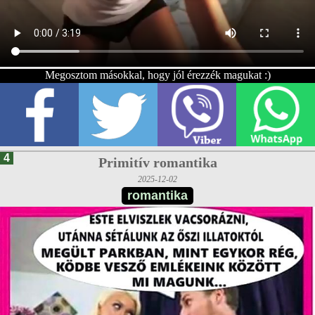
Megosztom másokkal, hogy jól érezzék magukat :)
4
Primitív romantika
2025-12-02
romantika