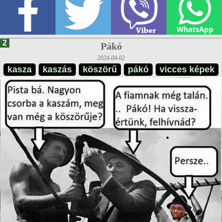
2
Pákó
2024-04-02
kasza
kaszás
köszörű
pákó
vicces képek