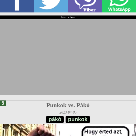
hirdetés
5
Punkok vs. Pákó
2023-04-05
pákó
punkok