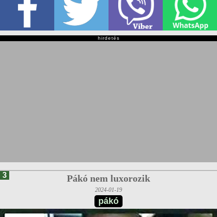
hirdetés
3
Pákó nem luxorozik
2024-01-19
pákó