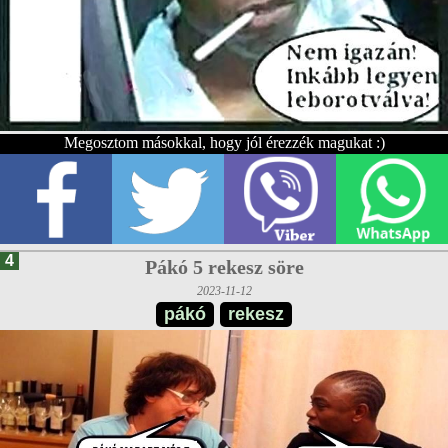
Megosztom másokkal, hogy jól érezzék magukat :)
4
Pákó 5 rekesz söre
2023-11-12
pákó
rekesz