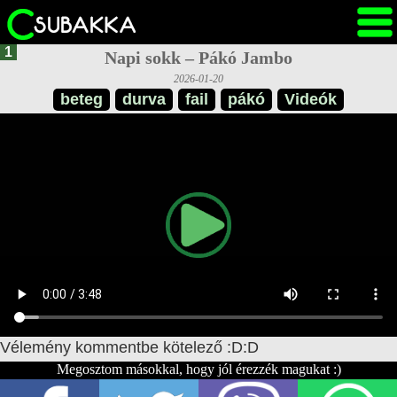
1
Napi sokk – Pákó Jambo
2026-01-20
beteg
durva
fail
pákó
Videók
Vélemény kommentbe kötelező :D:D
Megosztom másokkal, hogy jól érezzék magukat :)