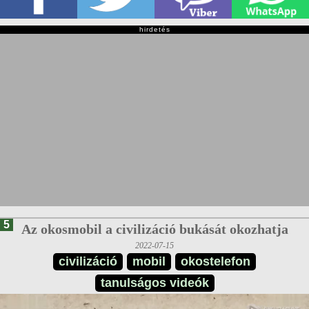
hirdetés
5
Az okosmobil a civilizáció bukását okozhatja
2022-07-15
civilizáció
mobil
okostelefon
tanulságos videók