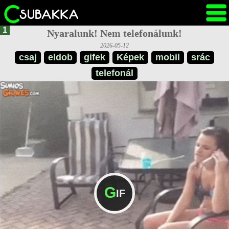
1
Nyaralunk! Nem telefonálunk!
2026-05-12
csaj
eldob
gifek
Képek
mobil
srác
telefonál
G
IF