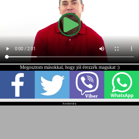
Megosztom másokkal, hogy jól érezzék magukat :)
hirdetés