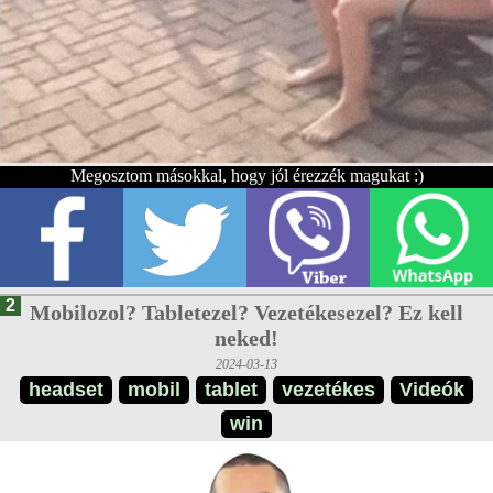
Megosztom másokkal, hogy jól érezzék magukat :)
2
Mobilozol? Tabletezel? Vezetékesezel? Ez kell
neked!
2024-03-13
headset
mobil
tablet
vezetékes
Videók
win