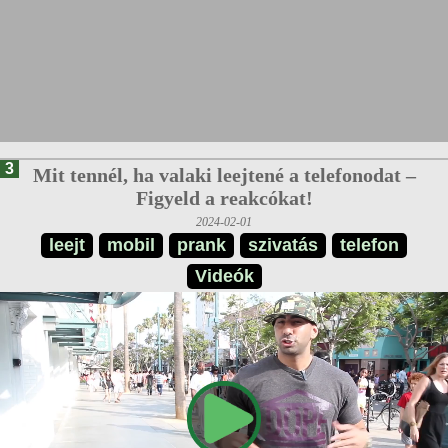
3
Mit tennél, ha valaki leejtené a telefonodat –
Figyeld a reakcókat!
2024-02-01
leejt
mobil
prank
szivatás
telefon
Videók