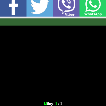
M
iley
1
/
1