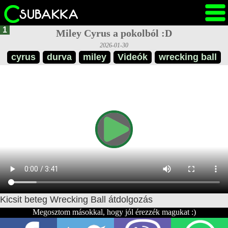
1
Miley Cyrus a pokolból :D
2026-01-30
cyrus
durva
miley
Videók
wrecking ball
Kicsit beteg Wrecking Ball átdolgozás
Megosztom másokkal, hogy jól érezzék magukat :)