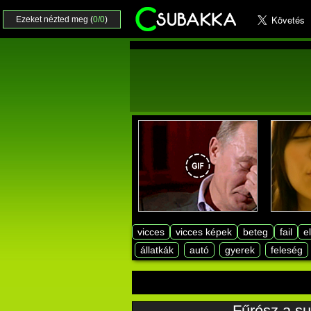
Ezeket nézted meg (
0/0
)
vicces
vicces képek
beteg
fail
e
állatkák
autó
gyerek
feleség
Fűrész a su