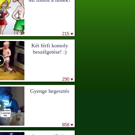
Mi fontos a nőnek?
215 ♥
Két férfi komoly
beszélgetése! :)
290 ♥
Gyenge hegesztés
858 ♥