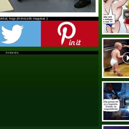
kal, hogy jól érezzék magukat :)
hirdetés