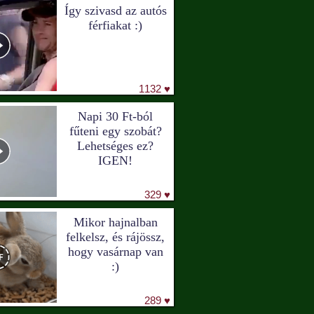
Így szivasd az autós
férfiakat :)
1132 ♥
Napi 30 Ft-ból
fűteni egy szobát?
Lehetséges ez?
IGEN!
329 ♥
Mikor hajnalban
felkelsz, és rájössz,
hogy vasárnap van
:)
289 ♥