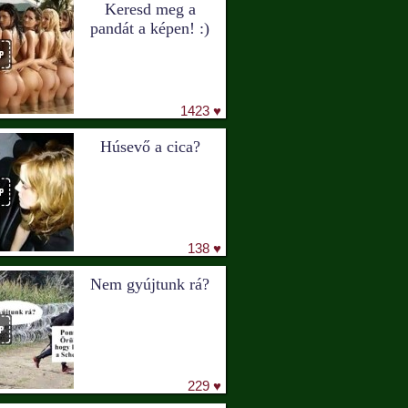
Keresd meg a
pandát a képen! :)
1423 ♥
Húsevő a cica?
138 ♥
Nem gyújtunk rá?
229 ♥