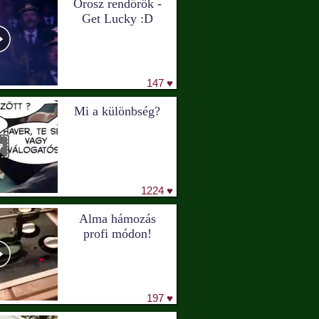
Orosz rendőrök -
Get Lucky :D
147 ♥
Mi a különbség?
1224 ♥
Alma hámozás
profi módon!
197 ♥