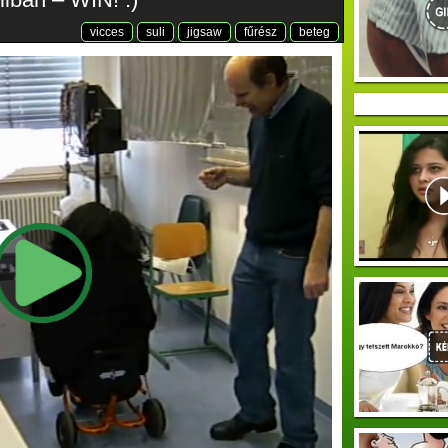
vicces
suli
jigsaw
fűrész
beteg