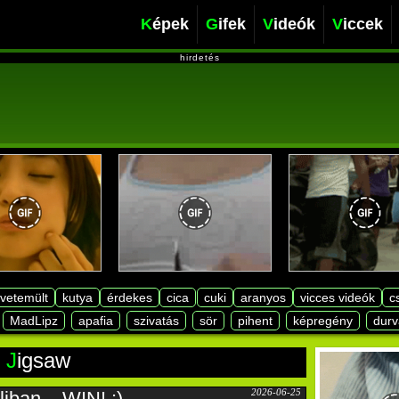
Képek
Gifek
Videók
Viccek
hirdetés
lvetemült
kutya
érdekes
cica
cuki
aranyos
vicces videók
c
MadLipz
apafia
szivatás
sör
pihent
képregény
durv
jigsaw
2026-06-25
liban – WIN! :)