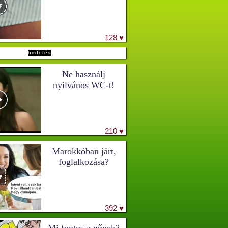
128 ♥
hirdetés
Ne használj
nyilvános WC-t!
210 ♥
Marokkóban járt,
foglalkozása?
392 ♥