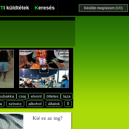
Ti küldtétek
Keresés
Később megnézem (
0/0
)
subakka
csaj
elvont
ötletes
laza
a
szóvicc
alkohol
állatok
⊽
Kié ez az ing?