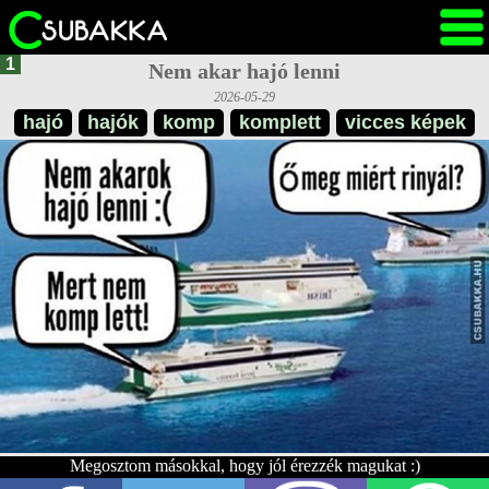
1
Nem akar hajó lenni
2026-05-29
hajó
hajók
komp
komplett
vicces képek
Megosztom másokkal, hogy jól érezzék magukat :)