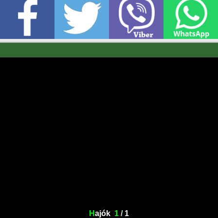
H
ajók
1
/
1