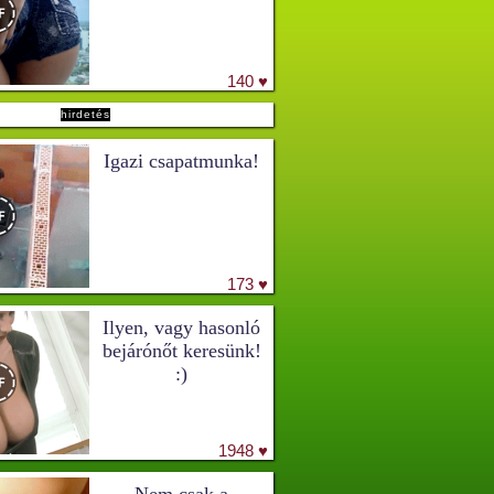
140 ♥
hirdetés
Igazi csapatmunka!
173 ♥
Ilyen, vagy hasonló
bejárónőt keresünk!
:)
1948 ♥