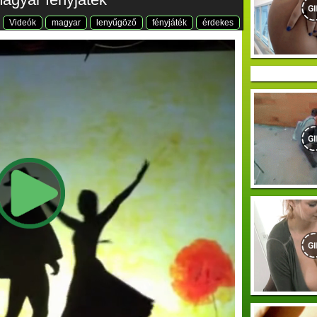
Videók
magyar
lenyűgöző
fényjáték
érdekes