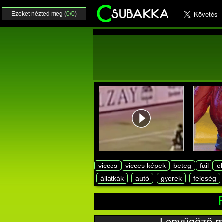
Ezeket nézted meg (
0/0
)
vicces
vicces képek
beteg
fail
e
állatkák
autó
gyerek
feleség
Lenyűgöző m