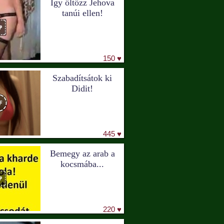
Így öltözz Jehova
tanúi ellen!
150 ♥
Szabadítsátok ki
Didit!
445 ♥
Bemegy az arab a
kocsmába...
220 ♥