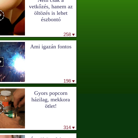
Nem csak a
vetkőzés, hanem az
öltözés is lehet
észbontó
258 ♥
Ami igazán fontos
198 ♥
Gyors popcorn
házilag, mekkora
ötlet!
314 ♥