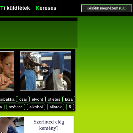
Ti küldtétek
Keresés
Később megnézem (
0/0
)
subakka
csaj
elvont
ötletes
laza
a
szóvicc
alkohol
állatok
⊽
Szerinted elég
kemény?