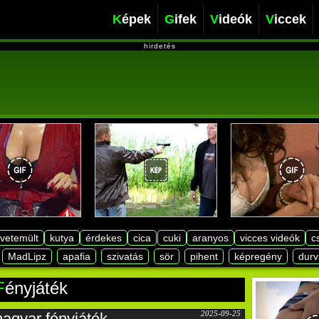
Képek
Gifek
Videók
Viccek
hirdetés
lvetemült
kutya
érdekes
cica
cuki
aranyos
vicces videók
c
MadLipz
apafia
szivatás
sör
pihent
képregény
durv
fényjáték
2025-09-25
agyar fényjáték