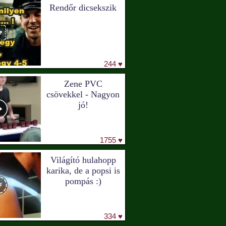
Rendőr dicsekszik
244 ♥
Zene PVC
csövekkel - Nagyon
jó!
1755 ♥
Világító hulahopp
karika, de a popsi is
pompás :)
334 ♥