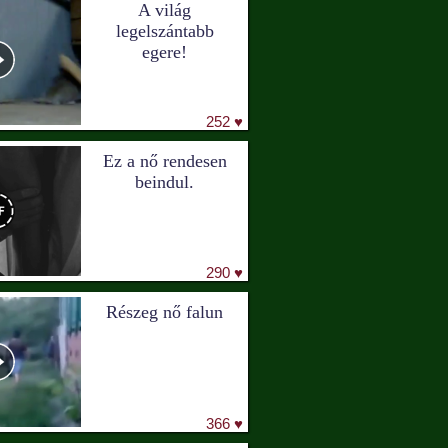
A világ
legelszántabb
egere!
252 ♥
Ez a nő rendesen
beindul.
290 ♥
Részeg nő falun
366 ♥