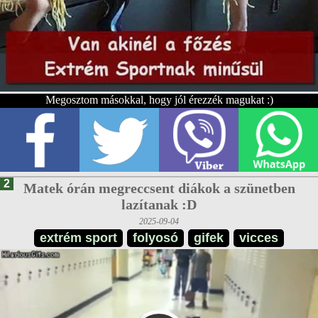
Megosztom másokkal, hogy jól érezzék magukat :)
2
Matek órán megreccsent diákok a szünetben
lazítanak :D
2025-09-04
extrém sport
folyosó
gifek
vicces