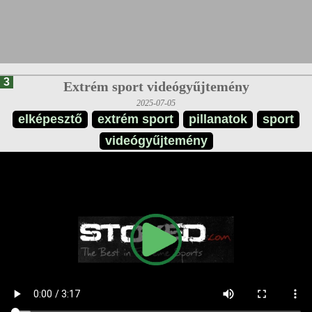
3
Extrém sport videógyűjtemény
2025-07-05
elképesztő
extrém sport
pillanatok
sport
videógyűjtemény