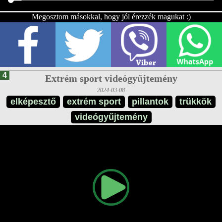
Megosztom másokkal, hogy jól érezzék magukat :)
4
Extrém sport videógyűjtemény
2024-03-08
elképesztő
extrém sport
pillantok
trükkök
videógyűjtemény