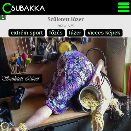
1
Született lúzer
2026-01-25
extrém sport
főzés
lúzer
vicces képek