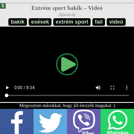
5
Extrém sport bakik – Videó
2024-01-02
bakik
esések
extrém sport
fail
videó
Megosztom másokkal, hogy jól érezzék magukat :)