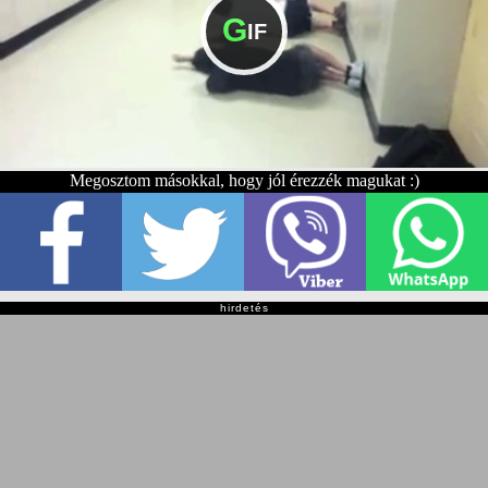
G
IF
Megosztom másokkal, hogy jól érezzék magukat :)
hirdetés