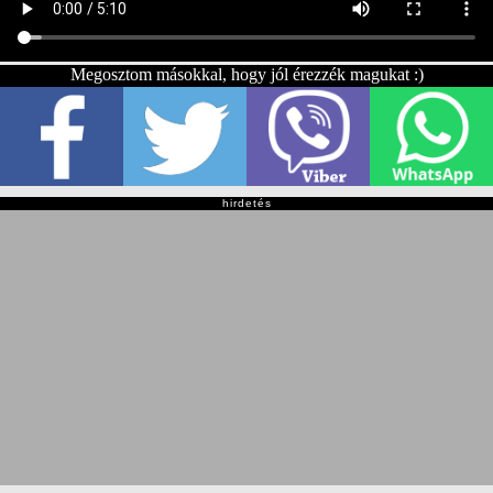
Megosztom másokkal, hogy jól érezzék magukat :)
hirdetés